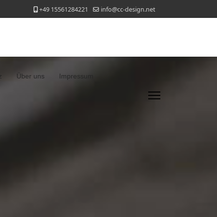
+49 15561284221
info@cc-design.net
z
Über uns
Impressum